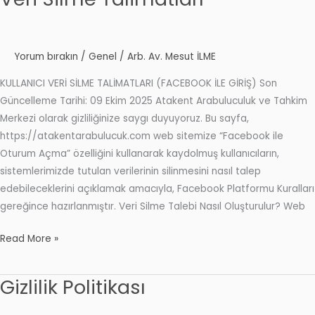
Silme
Talimatları
Yorum bırakın
/
Genel
/
Arb. Av. Mesut İLME
KULLANICI VERİ SİLME TALİMATLARI (FACEBOOK İLE GİRİŞ) Son
Güncelleme Tarihi: 09 Ekim 2025 Atakent Arabuluculuk ve Tahkim
Merkezi olarak gizliliğinize saygı duyuyoruz. Bu sayfa,
https://atakentarabulucuk.com web sitemize “Facebook ile
Oturum Açma” özelliğini kullanarak kaydolmuş kullanıcıların,
sistemlerimizde tutulan verilerinin silinmesini nasıl talep
edebileceklerini açıklamak amacıyla, Facebook Platformu Kuralları
gereğince hazırlanmıştır. Veri Silme Talebi Nasıl Oluşturulur? Web
Read More »
Gizlilik Politikası
Gizlilik
Politikası