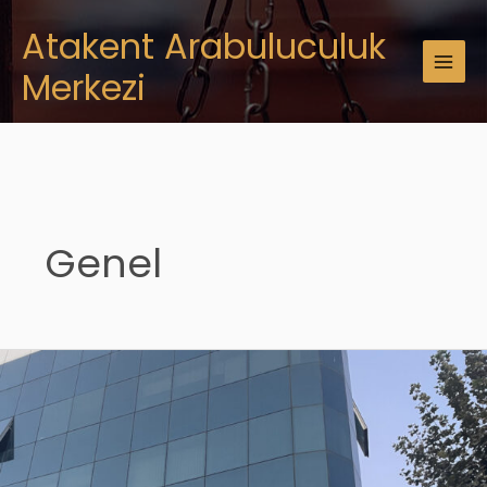
İçeriğe
MAI
Atakent Arabuluculuk
atla
MEN
Merkezi
Genel
Atakent
Arabuluculuk
Merkezi